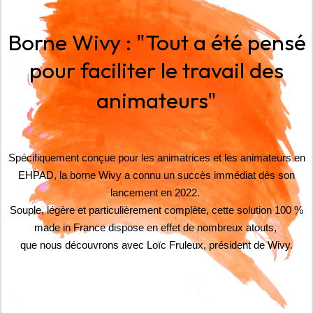
Blog
Borne Wivy : "Tout a été pensé
Contact
pour faciliter le travail des
?
▼
animateurs"
Spécifiquement conçue pour les animatrices et les animateurs en
EHPAD, la borne Wivy a connu un succès immédiat dès son
lancement en 2022.
Souple, légère et particulièrement complète, cette solution 100 %
made in France dispose en effet de nombreux atouts,
que nous découvrons avec Loïc Fruleux, président de Wivy.